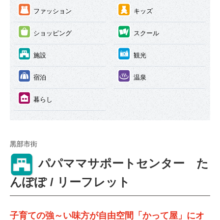
③
④
ファッション
キッズ
⑤
⑥
ショッピング
スクール
⑦
⑧
施設
観光
⑨
⑩
宿泊
温泉
⑪
暮らし
黒部市街
⑦
パパママサポートセンター た
んぽぽ / リーフレット
子育ての強～い味方が自由空間「かって屋」にオ