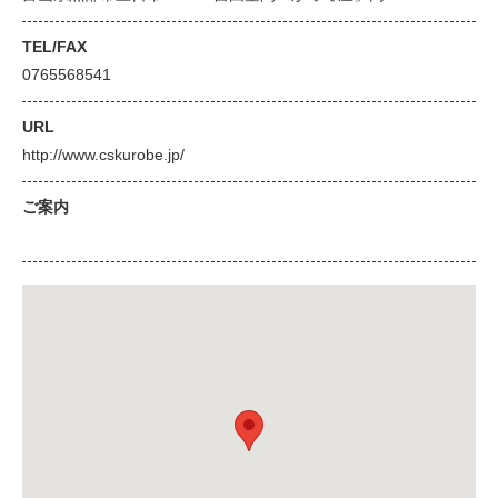
TEL/FAX
0765568541
URL
http://www.cskurobe.jp/
ご案内