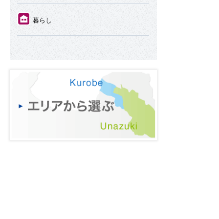
⑪
暮らし