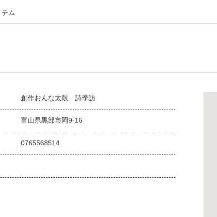
イテム
創作おんな太鼓 詩季訪
富山県黒部市岡9-16
0765568514