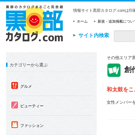
情報サイト黒部カタログ.comは
ホーム
新規・追加掲載につい
サイト内検索
その他エリア
カテゴリーから選ぶ
⑥
創
①
グルメ
和太鼓をこ
女性メンバー
②
ビューティー
③
ファッション