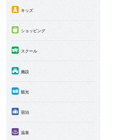
④
キッズ
⑤
ショッピング
⑥
スクール
⑦
施設
⑧
観光
⑨
宿泊
⑩
温泉