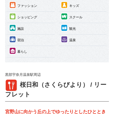
③
④
ファッション
キッズ
⑤
⑥
ショッピング
スクール
⑦
⑧
施設
観光
⑨
⑩
宿泊
温泉
⑪
暮らし
黒部宇奈月温泉駅周辺
①
桜日和（さくらびより） / リー
フレット
宮野山に向かう丘の上でゆったりとしたひととき