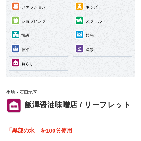
③
④
ファッション
キッズ
⑤
⑥
ショッピング
スクール
⑦
⑧
施設
観光
⑨
⑩
宿泊
温泉
⑪
暮らし
生地・石田地区
⑪
飯澤醤油味噌店 / リーフレット
「黒部の水」を100％使用