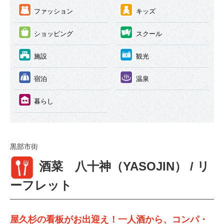
③
④
ファッション
キッズ
⑤
⑥
ショッピング
スクール
⑦
⑧
施設
観光
⑨
⑩
宿泊
温泉
⑪
暮らし
黒部市街
①
酒菜 八十神（YASOJIN） / リ
ーフレット
屋久杉の看板がお出迎え！一人酒から、コンパ・