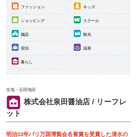
③
④
ファッション
キッズ
⑤
⑥
ショッピング
スクール
⑦
⑧
施設
観光
⑨
⑩
宿泊
温泉
⑪
暮らし
生地・石田地区
⑪
株式会社泉田醤油店 / リーフレ
ット
明治33年パリ万国博覧会名誉賞を受賞した清水の