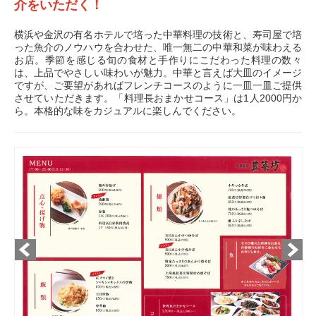
介をいただく！
横浜や金沢の有名ホテルで培った中華料理の技術と、寿司屋で培
った魚介のノウハウを合わせた、唯一無二の中華和菜が味わえる
お店。季節を感じる旬の食材と手作りにこだわった料理の数々
は、上品でやさしい味わいが魅力。中華と言えば大皿のイメージ
ですが、ご要望があればフレンチコースのように一皿一皿ご提供
させていただきます。「料理長おまかせコース」は1人2000円か
ら。本格的な味をカジュアルに楽しんでください。