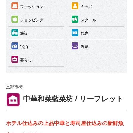
③
④
ファッション
キッズ
⑤
⑥
ショッピング
スクール
⑦
⑧
施設
観光
⑨
⑩
宿泊
温泉
⑪
暮らし
黒部市街
⑪
中華和菜藍菜坊 / リーフレット
ホテル仕込みの上品中華と寿司屋仕込みの新鮮魚