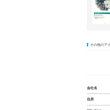
その他のア
会社名
住所