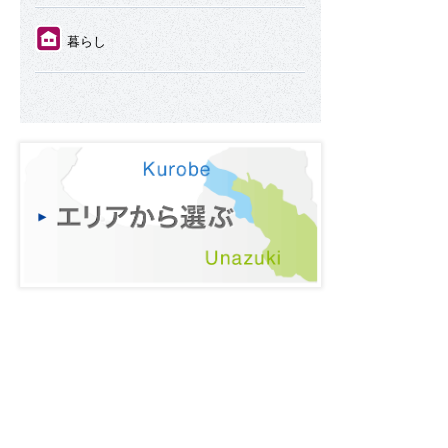
⑪
暮らし