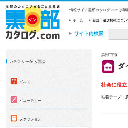
情報サイト黒部カタログ.comは
ホーム
新規・追加掲載につい
サイト内検索
黒部市街
カテゴリーから選ぶ
⑪
ダ
①
グルメ
社会に役立
粘着テープ・
②
ビューティー
③
ファッション