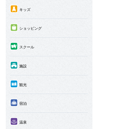
④
キッズ
⑤
ショッピング
⑥
スクール
⑦
施設
⑧
観光
⑨
宿泊
⑩
温泉