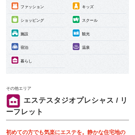
③
④
ファッション
キッズ
⑤
⑥
ショッピング
スクール
⑦
⑧
施設
観光
⑨
⑩
宿泊
温泉
⑪
暮らし
その他エリア
⑪
エステスタジオプレシャス / リ
ーフレット
初めての方でも気楽にエステを。静かな住宅地の