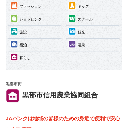
③
④
ファッション
キッズ
⑤
⑥
ショッピング
スクール
⑦
⑧
施設
観光
⑨
⑩
宿泊
温泉
⑪
暮らし
黒部市街
⑪
黒部市信用農業協同組合
JAバンクは地域の皆様のための身近で便利で安心