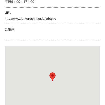
平日9：00～17：00
URL
http://www.ja-kuroshin.or.jp/jabank/
ご案内