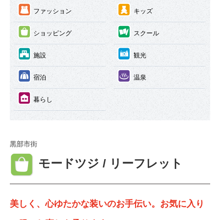
③
④
ファッション
キッズ
⑤
⑥
ショッピング
スクール
⑦
⑧
施設
観光
⑨
⑩
宿泊
温泉
⑪
暮らし
黒部市街
⑤
モードツジ / リーフレット
美しく、心ゆたかな装いのお手伝い。お気に入り