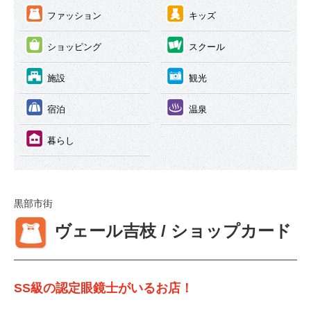
③
④
ファッション
キッズ
⑤
⑥
ショッピング
スクール
⑦
⑧
施設
観光
⑨
⑩
宿泊
温泉
⑪
暮らし
黒部市街
③
ヴェール吉枝 / ショップカード
SS級の認定眼鏡士がいるお店！