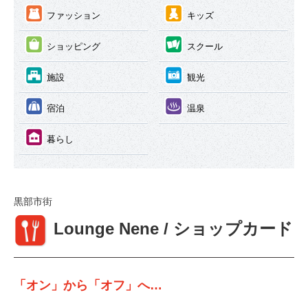
③
④
ファッション
キッズ
⑤
⑥
ショッピング
スクール
⑦
⑧
施設
観光
⑨
⑩
宿泊
温泉
⑪
暮らし
黒部市街
①
Lounge Nene / ショップカード
「オン」から「オフ」へ…