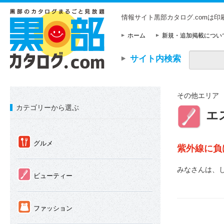
情報サイト黒部カタログ.comは
ホーム
新規・追加掲載につい
サイト内検索
その他エリア
カテゴリーから選ぶ
②
エ
①
グルメ
紫外線に負
みなさんは、
②
ビューティー
③
ファッション