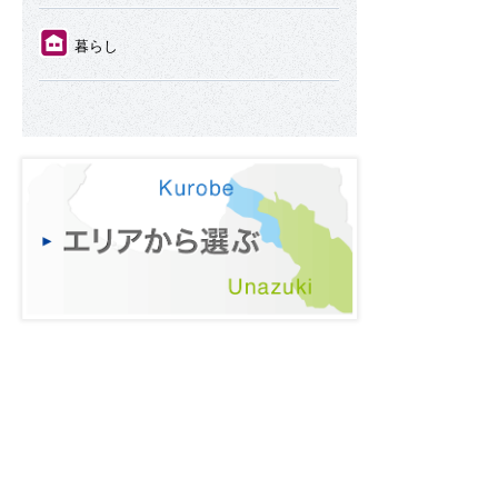
⑪
暮らし