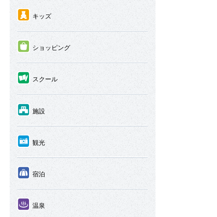
④
キッズ
⑤
ショッピング
⑥
スクール
⑦
施設
⑧
観光
⑨
宿泊
⑩
温泉