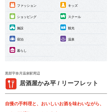
③
④
ファッション
キッズ
⑤
⑥
ショッピング
スクール
⑦
⑧
施設
観光
⑨
⑩
宿泊
温泉
⑪
暮らし
黒部宇奈月温泉駅周辺
①
居酒屋かみ平 / リーフレット
自慢の手料理と、おいしいお酒を味わいながら、