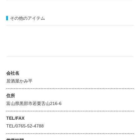
その他のアイテム
会社名
居酒屋かみ平
住所
富山県黒部市若栗舌山216-6
TEL/FAX
TEL/0765-52-4788