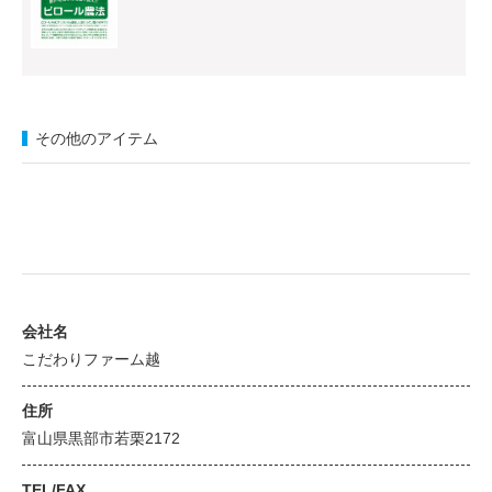
その他のアイテム
会社名
こだわりファーム越
住所
富山県黒部市若栗2172
TEL/FAX