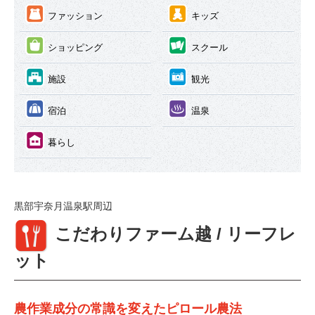
③
④
ファッション
キッズ
⑤
⑥
ショッピング
スクール
⑦
⑧
施設
観光
⑨
⑩
宿泊
温泉
⑪
暮らし
黒部宇奈月温泉駅周辺
①
こだわりファーム越 / リーフレ
ット
農作業成分の常識を変えたピロール農法