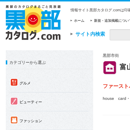
情報サイト黒部カタログ.comは
ホーム
新規・追加掲載につい
サイト内検索
黒部市街
カテゴリーから選ぶ
⑪
富
①
グルメ
ファースト
house c
②
ビューティー
③
ファッション