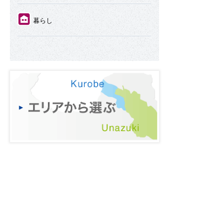
⑪
暮らし