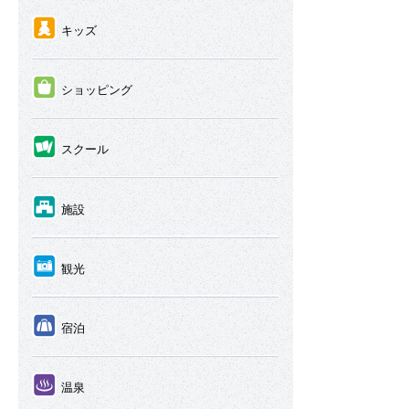
④
キッズ
⑤
ショッピング
⑥
スクール
⑦
施設
⑧
観光
⑨
宿泊
⑩
温泉