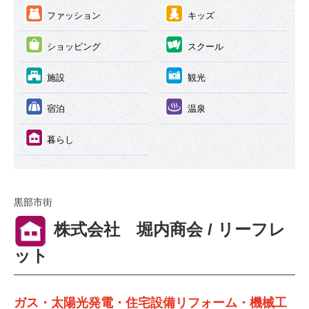
③
④
ファッション
キッズ
⑤
⑥
ショッピング
スクール
⑦
⑧
施設
観光
⑨
⑩
宿泊
温泉
⑪
暮らし
黒部市街
⑪
株式会社 堀内商会 / リーフレ
ット
ガス・太陽光発電・住宅設備リフォーム・機械工