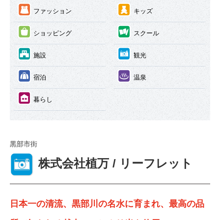
③
④
ファッション
キッズ
⑤
⑥
ショッピング
スクール
⑦
⑧
施設
観光
⑨
⑩
宿泊
温泉
⑪
暮らし
黒部市街
⑧
株式会社植万 / リーフレット
日本一の清流、黒部川の名水に育まれ、最高の品