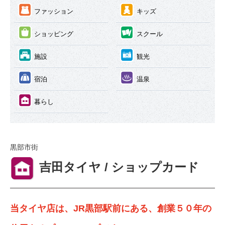
③
④
ファッション
キッズ
⑤
⑥
ショッピング
スクール
⑦
⑧
施設
観光
⑨
⑩
宿泊
温泉
⑪
暮らし
黒部市街
⑪
吉田タイヤ / ショップカード
当タイヤ店は、JR黒部駅前にある、創業５０年の