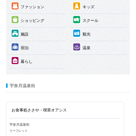
③
④
ファッション
キッズ
⑤
⑥
ショッピング
スクール
⑦
⑧
施設
観光
⑨
⑩
宿泊
温泉
⑪
暮らし
宇奈月温泉街
お食事処ささや・喫茶オアシス
宇奈月温泉街
リーフレット