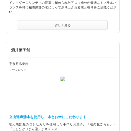
インドダージリンティの茶葉に秘められたアロマ成分が最適なミネラルバ
ランスを持つ秘境黒部の水によって創り出される味と香りをご堪能くださ
い。
詳しく見る
酒井菓子舗
宇奈月温泉街
リーフレット
立山連峰湧水を使用し、水とお米にこだわります！
地元黒部産のコシヒカリを使用した手作りお菓子。『湯の花ごろも』・
『こしひかりまん柔』がオススメ！