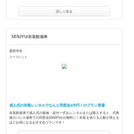
詳しく見る
SENJYU/衣装館扇寿
黒部市街
リーフレット
成人式の衣装レンタルでなんと同窓会が0円！のプラン登場
衣装館扇寿で成人式の振袖・紋付一式をレンタルまたは購入すると、式典
後のパレス扇寿での同窓会5000円分が無料に！衣装を借りる人数が増える
ほどお得になるおすすめプランです！