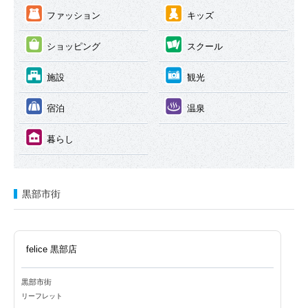
③
④
ファッション
キッズ
⑤
⑥
ショッピング
スクール
⑦
⑧
施設
観光
⑨
⑩
宿泊
温泉
⑪
暮らし
黒部市街
felice 黒部店
黒部市街
リーフレット