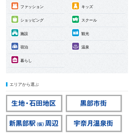
③
④
ファッション
キッズ
⑤
⑥
ショッピング
スクール
⑦
⑧
施設
観光
⑨
⑩
宿泊
温泉
⑪
暮らし
エリアから選ぶ