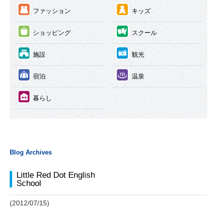
③
④
ファッション
キッズ
⑤
⑥
ショッピング
スクール
⑦
⑧
施設
観光
⑨
⑩
宿泊
温泉
⑪
暮らし
Blog Archives
Little Red Dot English
School
(2012/07/15)