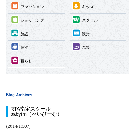
③
④
ファッション
キッズ
⑤
⑥
ショッピング
スクール
⑦
⑧
施設
観光
⑨
⑩
宿泊
温泉
⑪
暮らし
Blog Archives
RTA指定スクール
babyim（べいびーむ）
(2014/10/07)