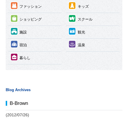
③
④
ファッション
キッズ
⑤
⑥
ショッピング
スクール
⑦
⑧
施設
観光
⑨
⑩
宿泊
温泉
⑪
暮らし
Blog Archives
B-Brown
(2012/07/26)