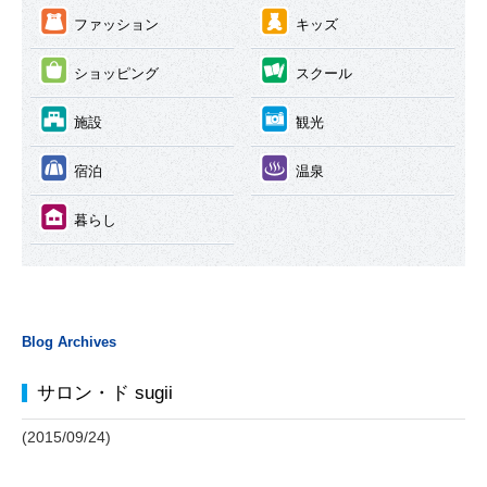
③
④
ファッション
キッズ
⑤
⑥
ショッピング
スクール
⑦
⑧
施設
観光
⑨
⑩
宿泊
温泉
⑪
暮らし
Blog Archives
サロン・ド sugii
(2015/09/24)