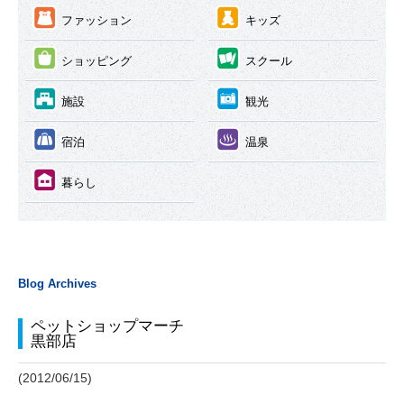
③
④
ファッション
キッズ
⑤
⑥
ショッピング
スクール
⑦
⑧
施設
観光
⑨
⑩
宿泊
温泉
⑪
暮らし
Blog Archives
ペットショップマーチ
黒部店
(2012/06/15)